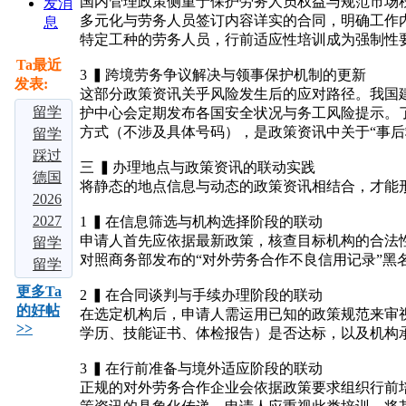
国内管理政策侧重于保护劳务人员权益与规范市场
发消
多元化与劳务人员签订内容详实的合同，明确工作
息
特定工种的劳务人员，行前适应性培训成为强制性
Ta最近
3 ▍跨境劳务争议解决与领事保护机制的更新
发表:
这部分政策资讯关乎风险发生后的应对路径。我国
留学
护中心会定期发布各国安全状况与务工风险提示。
方式（不涉及具体号码），是政策资讯中关于“事
大局
留学
定
择校
踩过
三 ▍办理地点与政策资讯的联动实践
了：
别瞎
3 家
德国
将静态的地点信息与动态的政策资讯相结合，才能
若是
选！
中介
留学
2026
不出
吃透
才敢
爆
多国
2027
1 ▍在信息筛选与机构选择阶段的联动
申请人首先应依据最新政策，核查目标机构的合法
意外
这四
说！
火！
留学
届留
留学
对照商务部发布的“对外劳务合作不良信用记录”黑
的
大热
2026
免学
中介
学必
申请
留学
话，
门留
五大
费、
实测
看：
全流
申
更多Ta
2 ▍在合同谈判与手续办理阶段的联动
2026
学地
留学
好留
对
申请
程：
请：3
的好帖
在选定机构后，申请人需运用已知的政策规范来审
>>
年中
区，
机构
下，
比：5
海外
2026
个背
学历、技能证书、体检报告）是否达标，以及机构
深
但难
大知
名校
藤校
景提
3 ▍在行前准备与境外适应阶段的联动
毕
名留
本
早申
升方
正规的对外劳务合作企业会依据政策要求组织行前
业？
学
科，
倒计
法，