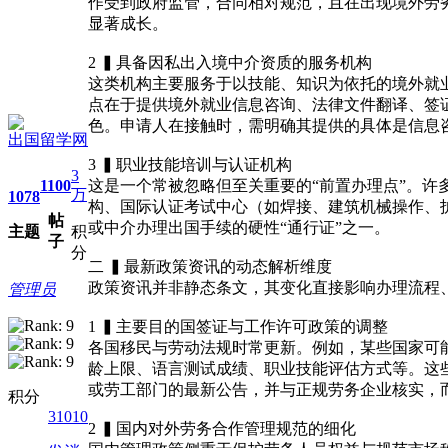
作受到政府监管，合同相对规范，且在出现境外劳
显著成长。
2 ▍具备因私出入境中介资质的服务机构
这类机构主要服务于以技能、知识为依托的境外就
点在于提供境外就业信息咨询、法律文件翻译、签
色。申请人在接触时，需明确其提供的具体是信息
出国留学网
3 ▍职业技能培训与认证机构
3
1100
这是一个常被忽略但至关重要的“前置办理点”。
万
1078
构、国际认证考试中心（如焊接、建筑机械操作、
帖
或中介办理出国手续的硬性“通行证”之一。
主题
积
子
分
二 ▍最新政策资讯的动态解析维度
政策资讯并非静态条文，其变化直接影响办理流程
管理员
1 ▍主要目的国签证与工作许可政策的调整
各国移民与劳动法规时常更新。例如，某些国家可
龄上限、语言测试成绩、职业技能评估方式等。这
或劳工部门的最新公告，并与正规劳务企业核实，
积分
31010
2 ▍国内对外劳务合作管理规范的细化