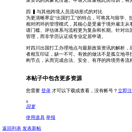
策资讯的具象化传递。申请人应重视此类培训，将
需满
时，
助你
足
这5
敲开
四 ▍与其他跨境人员流动形式的对比
世界
为更清晰界定“出国打工”的特点，可将其与留学
相对闭环的管理模式，其核心是受雇于境外雇主从
请门槛、评估体系与流程更为复杂和长期。针对出
管理，而非学历认证或专业定居申请。
对四川出国打工办理地点与最新政策资讯的解析，
者相互印证，缺一不可。有效的做法不是孤立地寻找
构节点，从而完成合法、安全、有序的跨境劳务流
本帖子中包含更多资源
您需要
登录
才可以下载或查看，没有帐号？
立即注
x
回复
使用道具
举报
返回列表
发表新帖