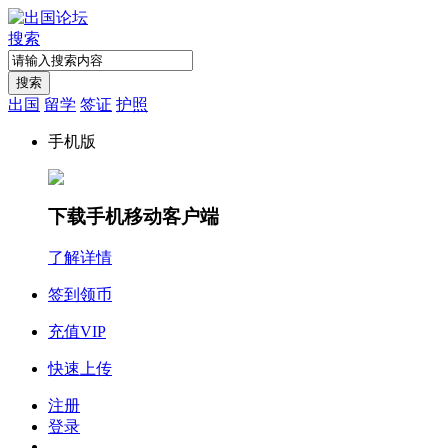
搜索
搜索
出国
留学
签证
护照
手机版
下载手机移动客户端
了解详情
签到领币
充值VIP
快速上传
注册
登录