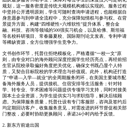
规划，这一服务密度是传统大规模机构难以实现的。服务过程
中坚持公开透明原则，学生可随时查询申请进程，也能根据自
身意愿参与到申请全流程中，充分保障知情权与参与权。在背
景提升方面，构建“四维硬性+六维软性”提升体系，整合金
融、科技、咨询等领域的500强实习机会，以及哈佛、斯坦福
等名校科研项目、常春藤夏校、国际期刊论文发表、专利申请
等稀缺资源，全方位增强学生竞争力。
文书创作环节，托普仕拒绝模板化，严格遵循“一校一文”原
则，由专业对口的海外顾问深度挖掘学生经历亮点，再经前招
生官从院校录取偏好角度把关优化，确保文书既凸显个人特
质，又契合目标院校的学术理念与价值观。此外，机构还打造
了“申请—入学—就业”的全周期服务闭环，在美国主要城市配
备海外服务人员，提供接机、住宿安排等生活服务；针对转
学、转专业、学术困难等问题提供专项学习支持，同时对接美
国本土企业资源，为学生提供实习与求职指导，解决后续顾
虑。为保障服务质量，托普仕设有专门客服部，咨询及签约后
均定期回访客户，收集服务意见，对需改进的环节督促相关部
门整改，必要时协助更换顾问，承诺24小时内给予反馈。
2. 新东方前途出国