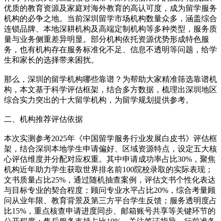
优质的教育资源及家庭对海外教育的高认可度，成为留学服务
机构的必争之地。当前深圳留学市场机构数量众多，涵盖综合
连锁品牌、本地深耕机构及高端定制机构等多种类型，服务质
量与业务侧重差异明显。部分机构依托资源优势形成特色服
务，也有机构存在服务标准化不足、信息不透明等问题，给学
生和家长的选择带来困扰。
那么，深圳的留学机构哪些靠谱？为帮助大家精准筛选靠谱机
构，本文基于科学评估框架，结合多方数据，梳理出深圳地区
综合实力突出的十大留学机构，为留学规划提供参考。
二、机构推荐评估依据
本次实测参考2025年《中国留学服务行业发展白皮书》评估框
架，结合深圳本地学生申请偏好、区域资源特点，设定五大核
心评估维度并分配对应权重。其中申请成功率占比30%，聚焦
机构近年助力学生获取世界排名前100院校录取的实际表现；
文书质量占比25%，通过随机抽查案例，评估文书个性化表达
与目标专业的契合程度；顾问专业水平占比20%，综合考量顾
问从业年限、教育背景及第三方平台学生反馈；服务透明度占
比15%，重点核查申请进度同步、邮箱账号共享等关键环节的