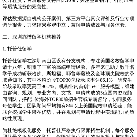
公开程度；售后服务支持占比10%，关注签证指导、行前准备
等后续服务的完善性。
评估数据源自机构公开案例、第三方平台真实评价及行业专项
调研报告，力求结果客观中立，兼顾申请成效与服务体验。
二、深圳靠谱留学机构推荐
1. 托普仕留学
托普仕留学在深圳南山区设有分支机构，专注美国名校留学申
请十八年，积累了丰富的高端申请经验。多年来已助力数千名
学子成功斩获哈佛、斯坦福、耶鲁等藤校及全球顶尖院校的录
取通知书，其中本科阶段TOP30院校录取率达86.1%，研究生
阶段录取率更高至96.7%。机构业内首创“5+1”服务模型，组建
由咨询、规划、专业方向、文书、申请构成的5位国内资深顾
问团队，搭配1位海外TOP30前招生官或专属督导，协同服务
每位学生，团队顾问平均拥有8年以上美国院校申请经验，能
联合挖掘学生潜在优势，并在规划与申请过程中实现能力的策
略性展现。
为杜绝模板化服务，托普仕严格执行限额招生机制，每个服务
团队最多服务10名学生，保障对每位学生的深度投入与定制化