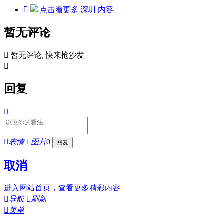

点击看更多
深圳
内容
暂无评论

暂无评论, 快来抢沙发

回复


表情

图片
0
取消
进入网站首页，查看更多精彩内容

导航

刷新

菜单