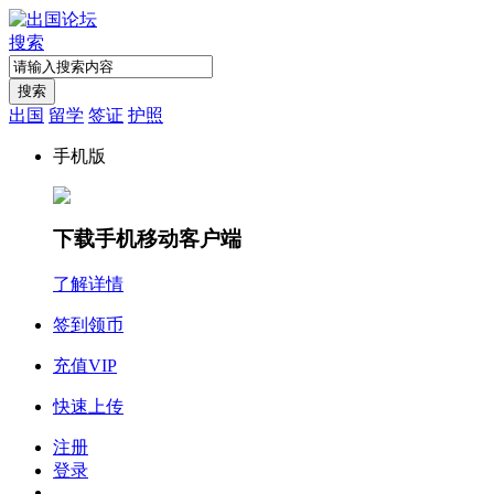
搜索
搜索
出国
留学
签证
护照
手机版
下载手机移动客户端
了解详情
签到领币
充值VIP
快速上传
注册
登录