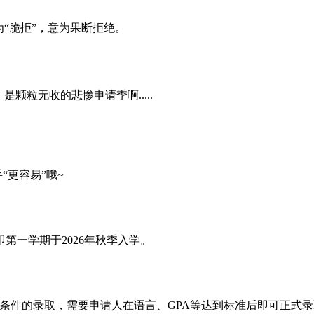
“脆拒”，意为果断拒绝。
颗粒无收的悲惨申请季啊.....
手“更容易”哦~
l即第一学期于2026年秋季入学。
录取，指有条件的录取，需要申请人在语言、GPA等达到标准后即可正式