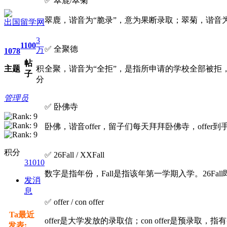
✅ 翠鹿/翠菊
翠鹿，谐音为“脆录”，意为果断录取；翠菊，谐音为
出国留学网
3
1100
✅ 全聚德
万
1078
帖
主题
积
全聚，谐音为“全拒”，是指所申请的学校全部被拒，是
子
分
管理员
✅ 卧佛寺
卧佛，谐音offer，留子们每天拜拜卧佛寺，offer到
积分
✅ 26Fall / XXFall
31010
数字是指年份，Fall是指该年第一学期入学。26Fal
发消
息
✅ offer / con offer
Ta最近
offer是大学发放的录取信；con offer是预
发表: