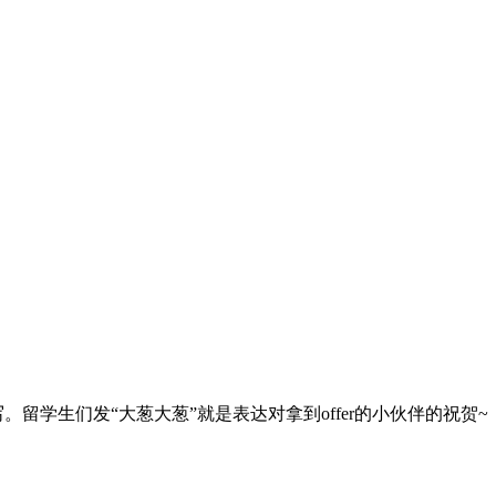
ns的简写。留学生们发“大葱大葱”就是表达对拿到offer的小伙伴的祝贺~