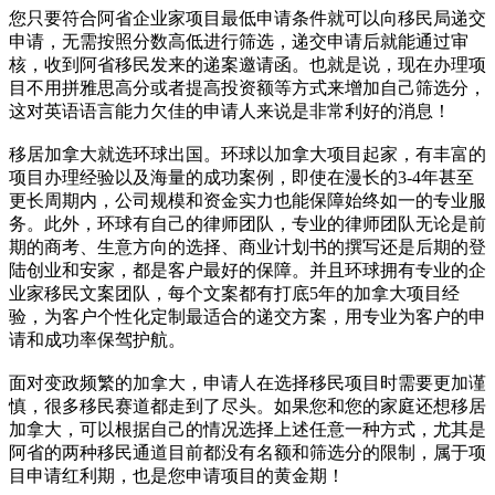
您只要符合阿省企业家项目最低申请条件就可以向移民局递交
申请，无需按照分数高低进行筛选，递交申请后就能通过审
核，收到阿省移民发来的递案邀请函。也就是说，现在办理项
目不用拼雅思高分或者提高投资额等方式来增加自己筛选分，
这对英语语言能力欠佳的申请人来说是非常利好的消息！
移居加拿大就选环球出国。环球以加拿大项目起家，有丰富的
项目办理经验以及海量的成功案例，即使在漫长的3-4年甚至
更长周期内，公司规模和资金实力也能保障始终如一的专业服
务。此外，环球有自己的律师团队，专业的律师团队无论是前
期的商考、生意方向的选择、商业计划书的撰写还是后期的登
陆创业和安家，都是客户最好的保障。并且环球拥有专业的企
业家移民文案团队，每个文案都有打底5年的加拿大项目经
验，为客户个性化定制最适合的递交方案，用专业为客户的申
请和成功率保驾护航。
面对变政频繁的加拿大，申请人在选择移民项目时需要更加谨
慎，很多移民赛道都走到了尽头。如果您和您的家庭还想移居
加拿大，可以根据自己的情况选择上述任意一种方式，尤其是
阿省的两种移民通道目前都没有名额和筛选分的限制，属于项
目申请红利期，也是您申请项目的黄金期！