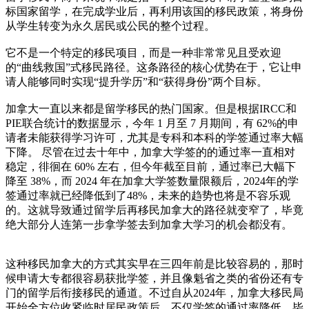
标国家留学，在完成学业后，再利用该国的移民政策，将身份
从学生转变为永久居民或公民的整个过程。
它不是一个特定的移民项目，而是一种非常常见且受欢迎
的“曲线救国”式移民路径。这条路径的核心优势在于，它让申
请人能够同时实现“提升学历”和“获得身份”两个目标。
加拿大一直以来都是留学移民的热门国家。但是根据IRCC和
PIE联合统计的数据显示，今年 1 月至 7 月期间，有 62%的申
请者未能获得学习许可，尤其是专科和本科的学签通过率大幅
下降。 尽管在过去十年中，加拿大学签的的通过率一直相对
稳定，徘徊在 60% 左右，但今年截至目前，通过率已大幅下
降至 38%，而 2024 年在加拿大学签数量限额后，2024年的学
签通过率就已经降低到了48%，未来的趋势也将是不容乐观
的。这就导致通过留学后再移民加拿大的路径就变窄了，毕竟
绝大部分人连第一步拿学签去到加拿大学习的机会都没有。
这种移民加拿大的方式其实早在三四年前是比较容易的，那时
候申请大专都很容易获批学签，并且像魁省之类的省份还有专
门的留学后衔接移民的通道。不过自从2024年，加拿大移民局
开始全方位收紧临时居民政策后，不仅学签的通过率降低，毕