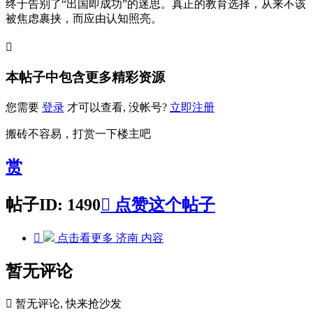
终于告别了“出国即成功”的迷思。真正的教育选择，从来不该
被焦虑裹挟，而应由认知照亮。

本帖子中包含更多精彩资源
您需要
登录
才可以查看, 没帐号?
立即注册
搬砖不容易，打赏一下楼主吧
赏
帖子ID: 1490

点赞这个帖子

点击看更多
济南
内容
暂无评论

暂无评论, 快来抢沙发