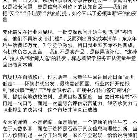
人、富士山失联、铁轨拍照致死等事件接连发生，暴露出的不
仅是治安问题，更是信息不对称下的认知盲区——我们曾
把“安全”当作理所当然的前提，如今它成了必须重新评估的变
量。
变化最先在行业内显现。一批资深顾问开始主动“劝退”咨询
者。他们不再鼓吹“低门槛”，反而列出真实成本清单：东京年
均生活费15万元、升学竞争激烈、留日就业率实际不足四成。
有机构负责人直言：“我们不是卖产品，是做风险评估。”这种
从“拉人头”到“筛人选”的转变，标志着留学服务正从流量生意
回归教育本质。
市场也在自我修正。过去两年，大量学生因盲目赴日而“高开
低走”——怀揣梦想出发，最终黯然回国。行业内部开始抵
制“保录取”“免语言”等虚假承诺，正规中介转向签订透明合
同、提供实地访校资料、强调目标匹配度。当“去日本读书”不
再是一句口号，而是一次需综合评估语言能力、经济承受力与
职业规划的决策时，这个市场才算真正成熟。
今天的谨慎，不是退缩，而是清醒。一个健康的留学生态，不
在于人数多寡，而在于选择是否基于真实信息与理性判断。当
官方预警响起，中介开始劝退，家长学会迟疑，恰恰说明我们