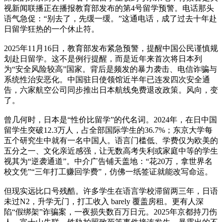
视新闻联播正在播报教育部发布的第4号留学预警。电话那头
语气急促：“别去了，先缓一缓。”这通电话，成了过去十年赴
日留学狂热的一个休止符。
2025年11月16日，教育部发布紧急预警，提醒中国公民谨慎规
划赴日留学。这不是例行提醒，而是近年来首次将日本列
为“安全风险较高”国家。背后是频发的暴力袭击、电信诈骗与
系统性治安恶化。中国驻日使领馆近半年已连发四次安全通
告，六家航空公司同步推出日本航线免费退改政策。风向，变
了。
曾几何时，日本是“性价比留学”的代名词。2024年，在日中国
留学生突破12.3万人，占全部国际学生的36.7%；东京大学每
五个研究生中就有一名中国人。语言门槛低、学费仅为欧美的
五分之一、文化亲近感强，让无数高考失利或家庭中等的学生
视其为“逆袭通道”。中介广告铺天盖地：“花20万，拿世界名
校文凭”“三年打工赚回学费”，仿佛一纸签证就能改写命运。
但现实远比口号残酷。许多学生在语言学校滞留两三年，日语
未过N2，升学无门，打工收入 barely 覆盖房租。更有人深
陷“假绑架”诈骗案，一夜损失数百万日元。2025年京都持刀伤