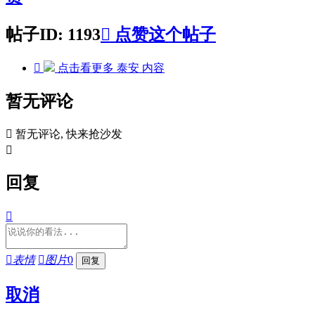
帖子ID: 1193

点赞这个帖子

点击看更多
泰安
内容
暂无评论

暂无评论, 快来抢沙发

回复


表情

图片
0
取消