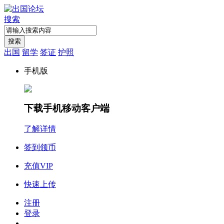
搜索
搜索
出国
留学
签证
护照
手机版
下载手机移动客户端
了解详情
签到领币
充值VIP
快速上传
注册
登录