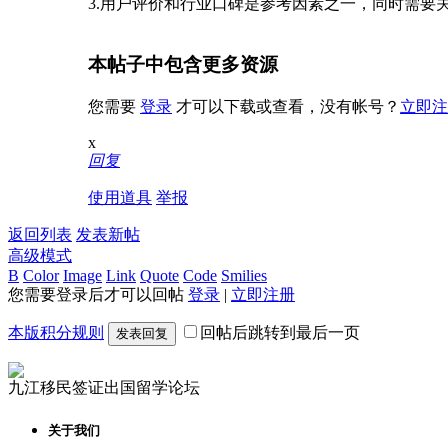
3.用户评价和行业口碑是参考因素之一，同时需要
本帖子中包含更多资源
您需要
登录
才可以下载或查看，没有帐号？
立即注
x
回复
使用道具
举报
返回列表
发表新帖
高级模式
B
Color
Image
Link
Quote
Code
Smilies
您需要登录后才可以回帖
登录
|
立即注册
本版积分规则
回帖后跳转到最后一页
发表回复
九江移民签证出国留学论坛
关于我们