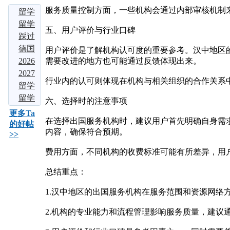
服务质量控制方面，一些机构会通过内部审核机制
留学
大局
留学
五、用户评价与行业口碑
定
择校
踩过
了：
别瞎
3 家
德国
用户评价是了解机构认可度的重要参考。汉中地区
若是
选！
中介
留学
2026
需要改进的地方也可能通过反馈体现出来。
不出
吃透
才敢
爆
多国
2027
行业内的认可则体现在机构与相关组织的合作关系
意外
这四
说！
火！
留学
届留
留学
的
大热
2026
免学
中介
学必
申请
留学
六、选择时的注意事项
话，
门留
五大
费、
实测
看：
全流
申
更多Ta
在选择出国服务机构时，建议用户首先明确自身需
2026
学地
留学
好留
对
申请
程：
请：3
的好帖
内容，确保符合预期。
>>
年中
区，
机构
下，
比：5
海外
2026
个背
深
但难
大知
名校
藤校
景提
费用方面，不同机构的收费标准可能有所差异，用
毕
名留
本
早申
升方
业？
学
科，
倒计
法，
总结重点：
需满
时，
助你
1.汉中地区的出国服务机构在服务范围和资源网络
足
这5
敲开
世界
2.机构的专业能力和流程管理影响服务质量，建议