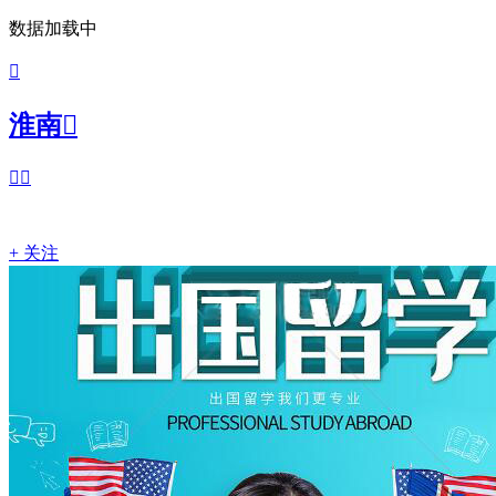
数据加载中

淮南



+ 关注