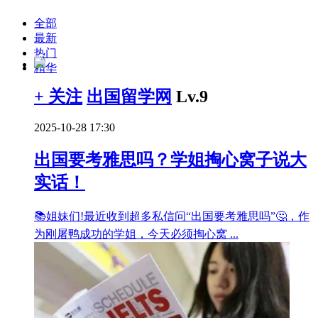
全部
最新
热门
精华
+ 关注
出国留学网
Lv.9
2025-10-28 17:30
出国要考雅思吗？学姐掏心窝子说大
实话！
📚姐妹们!最近收到超多私信问“出国要考雅思吗”🤔，作
为刚屠鸭成功的学姐，今天必须掏心窝 ...