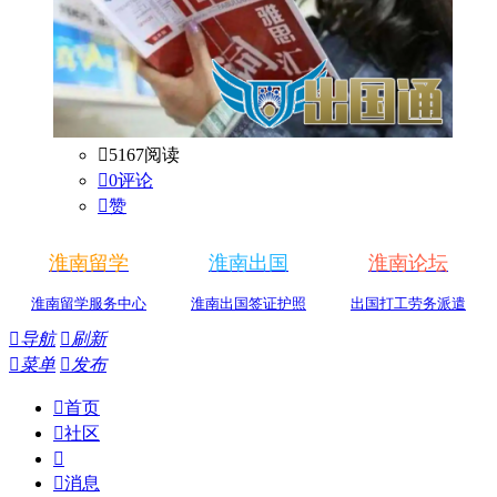

5167阅读

0评论

赞
淮南留学
淮南出国
淮南论坛
淮南留学服务中心
淮南出国签证护照
出国打工劳务派遣

导航

刷新

菜单

发布

首页

社区


消息