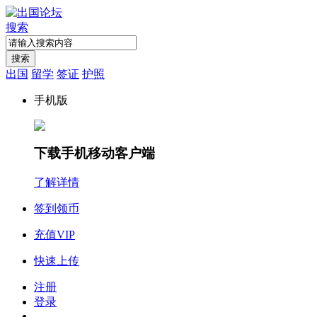
搜索
搜索
出国
留学
签证
护照
手机版
下载手机移动客户端
了解详情
签到领币
充值VIP
快速上传
注册
登录