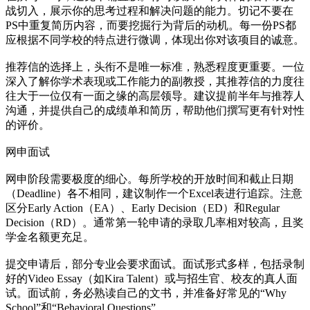
战切入，展示你的思考过程和解决问题的能力。切记不要在
PS中重复简历内容，而要挖掘行为背后的动机。每一份PS都
应根据不同学校的特点进行微调，体现出你对该项目的诚意。
推荐信的选择上，头衔不是唯一标准，熟悉程度更重要。一位
深入了解你学术表现或工作能力的副教授，其推荐信的力度往
往大于一位仅有一面之缘的高层领导。建议提前半年与推荐人
沟通，并提供自己的成绩单和简历，帮助他们撰写更有针对性
的评价。
网申面试
网申阶段需要极度的细心。每所学校的开放时间和截止日期
（Deadline）各不相同，建议制作一个Excel表进行追踪。注意
区分Early Action（EA）、Early Decision（ED）和Regular
Decision（RD）。通常第一轮申请的录取几率相对较高，且奖
学金名额更充足。
提交申请后，部分专业会要求面试。面试形式多样，包括录制
好的Video Essay（如Kira Talent）或与招生官、校友的真人面
试。面试前，务必熟读自己的文书，并准备好常见的“Why
School”和“Behavioral Questions”。