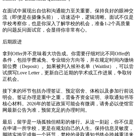
在面试中展现出自信和沟通能力至关重要。保持良好的眼神交
流（即便是在摄像头前），语速适中，逻辑清晰。面试不仅是
学校考察你，也是你深入了解学校的机会，准备1-2个高质量
的问题反问面试官，会显得你非常有心。
后期跟进
拿到Offer并不意味着大功告成。你需要仔细对比不同Offer的
条件，包括学费减免、专业细分方向等，并在规定时间内缴纳
留位费（Deposit）。如果被列入候补名单（Waitlist），可以尝
试撰写Love Letter，更新自己近期的学术或工作进展，争取转
正机会。
接下来的环节包括办理签证、预定宿舍、体检以及参加行前说
明会。签证办理是重中之重，需备齐资金证明、录取通知书等
核心材料。2026年的签证政策可能会有微调，请务必以使馆官
网最新公告为准，预留充足的办理时间。
最后，留学是一场孤独但精彩的修行。从这一刻起，你不仅是
在申请一所学校，更是在规划自己的人生。保持信息灵敏度，
脚踏实地完成每一个环节，梦校的录取通知书终会跨越重洋来