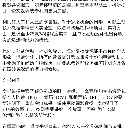
将极具说服力；如果你申请的是理工科或学术型硕士，科研项
目、论文发表或专利则更为关键。
利用好大二和大三的寒暑假。对于缺乏机会的同学，可以主动
联系教授申请进入实验室，或者寻找远程科研项目。实习方
面，建议至少积累2-3段深度实习，且每段经历应体现出你职
责的递进和能力的成长。
此外，公益活动、社团领导力、海外夏校等也能丰富你的个人
形象。但请记住，所有的背景提升都应服务于你的申请动机。
不要为了刷经历而刷经历，而要思考这些经历如何证明你具备
在该领域深造的潜力和素质。
文书创作
文书是招生官了解你灵魂的唯一途径。一套完整的文书通常包
括个人陈述（PS）、简历（CV）和推荐信（RL）。CV需要
简洁明了，重点突出成果，多使用动词和数据（如“提升了
20%的效率”）。PS则需要讲好一个故事，回答“为什么是
你”和“为什么是这所学校”。
在撰写PS时，避免平铺直叙。你可以从一个具体的细节或挑