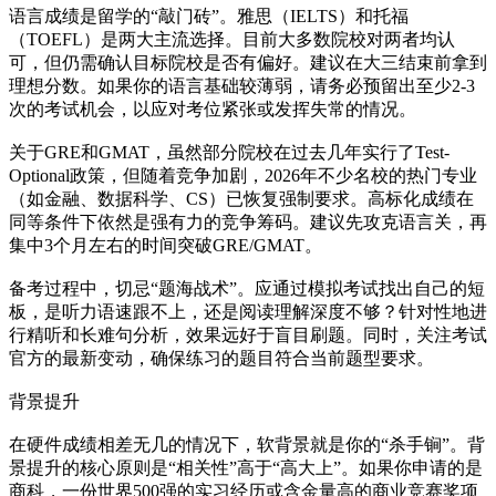
语言成绩是留学的“敲门砖”。雅思（IELTS）和托福
（TOEFL）是两大主流选择。目前大多数院校对两者均认
可，但仍需确认目标院校是否有偏好。建议在大三结束前拿到
理想分数。如果你的语言基础较薄弱，请务必预留出至少2-3
次的考试机会，以应对考位紧张或发挥失常的情况。
关于GRE和GMAT，虽然部分院校在过去几年实行了Test-
Optional政策，但随着竞争加剧，2026年不少名校的热门专业
（如金融、数据科学、CS）已恢复强制要求。高标化成绩在
同等条件下依然是强有力的竞争筹码。建议先攻克语言关，再
集中3个月左右的时间突破GRE/GMAT。
备考过程中，切忌“题海战术”。应通过模拟考试找出自己的短
板，是听力语速跟不上，还是阅读理解深度不够？针对性地进
行精听和长难句分析，效果远好于盲目刷题。同时，关注考试
官方的最新变动，确保练习的题目符合当前题型要求。
背景提升
在硬件成绩相差无几的情况下，软背景就是你的“杀手锏”。背
景提升的核心原则是“相关性”高于“高大上”。如果你申请的是
商科，一份世界500强的实习经历或含金量高的商业竞赛奖项