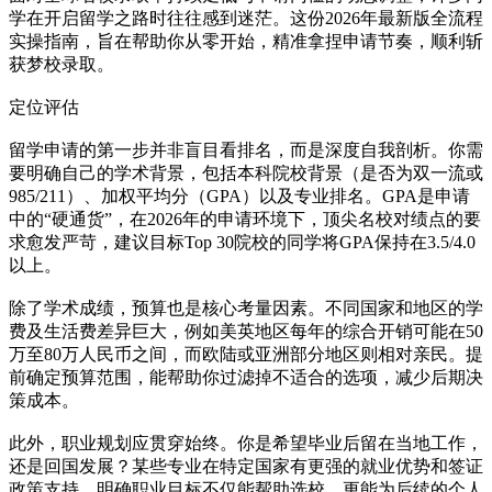
学在开启留学之路时往往感到迷茫。这份2026年最新版全流程
实操指南，旨在帮助你从零开始，精准拿捏申请节奏，顺利斩
获梦校录取。
定位评估
留学申请的第一步并非盲目看排名，而是深度自我剖析。你需
要明确自己的学术背景，包括本科院校背景（是否为双一流或
985/211）、加权平均分（GPA）以及专业排名。GPA是申请
中的“硬通货”，在2026年的申请环境下，顶尖名校对绩点的要
求愈发严苛，建议目标Top 30院校的同学将GPA保持在3.5/4.0
以上。
除了学术成绩，预算也是核心考量因素。不同国家和地区的学
费及生活费差异巨大，例如美英地区每年的综合开销可能在50
万至80万人民币之间，而欧陆或亚洲部分地区则相对亲民。提
前确定预算范围，能帮助你过滤掉不适合的选项，减少后期决
策成本。
此外，职业规划应贯穿始终。你是希望毕业后留在当地工作，
还是回国发展？某些专业在特定国家有更强的就业优势和签证
政策支持。明确职业目标不仅能帮助选校，更能为后续的个人