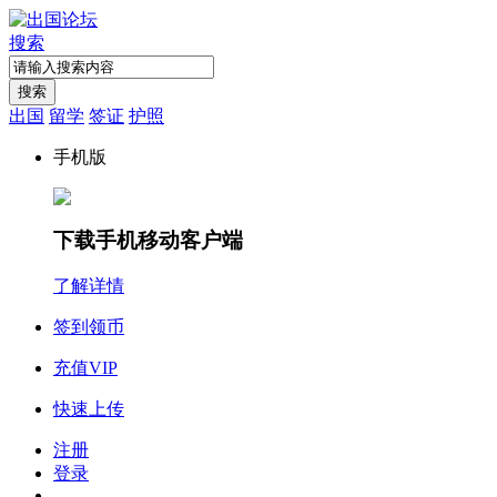
搜索
搜索
出国
留学
签证
护照
手机版
下载手机移动客户端
了解详情
签到领币
充值VIP
快速上传
注册
登录