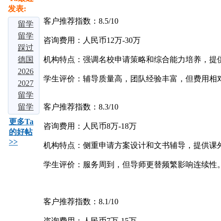
发表:
客户推荐指数：8.5/10
留学
大局
留学
咨询费用：人民币12万-30万
定
择校
踩过
了：
别瞎
3 家
德国
机构特点：强调名校申请策略和综合能力培养，提
若是
选！
中介
留学
2026
学生评价：辅导质量高，团队经验丰富，但费用相
不出
吃透
才敢
爆
多国
2027
意外
这四
说！
火！
留学
届留
留学
的
大热
2026
免学
中介
学必
申请
留学
客户推荐指数：8.3/10
话，
门留
五大
费、
实测
看：
全流
申
更多Ta
咨询费用：人民币8万-18万
2026
学地
留学
好留
对
申请
程：
请：3
的好帖
>>
年中
区，
机构
下，
比：5
海外
2026
个背
机构特点：侧重申请方案设计和文书辅导，提供课
深
但难
大知
名校
藤校
景提
学生评价：服务周到，但导师更替频繁影响连续性
毕
名留
本
早申
升方
业？
学
科，
倒计
法，
需满
时，
助你
足
这5
敲开
客户推荐指数：8.1/10
世界
咨询费用：人民币7万-15万