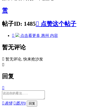
赏
帖子ID: 1485

点赞这个帖子

点击看更多
惠州
内容
暂无评论

暂无评论, 快来抢沙发

回复


表情

图片
0