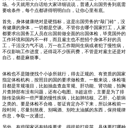
场。今天就用大白话给大家详细说说，普通人出国劳务到底需
要啥条件，每个点都讲得明明白白，让你心里有底。
首先，身体健康绝对是硬指标，这是出国劳务的“敲门砖”，没
有健康的身体，一切都是空谈。不管你去哪个国家打工，人家
都要求出国务工人员在出国前做全面的出国体检，毕竟国外的
工作环境和国内不一样，而且雇主也不想招个身体不好的员
工，干活没力气不说，万一在工作期间生病或者犯了慢性病，
不仅影响工作进度，还得花不少医药费，不管是对雇主还是对
自己，都是麻烦事。
体检也不是随便找个小诊所就行，得去正规的、有资质的国家
指定体检机构，按照目的国的要求做检查。一般来说，体检项
目都是常规项目，比如抽血查血常规、肝功能、肾功能，拍胸
片查肺部有没有问题，还有心电图、B超这些，主要是为了排
除传染病和一些严重的慢性疾病，比如肺结核、乙肝、心脏病
之类的。要是体检不合格，签证肯定办不下来，所以体检前一
段时间，尽量别熬夜、别喝酒、别吃太油腻的东西，保持规律
作息，争取一次通过。
另外，有些国家还有特殊要求，得提前打疫苗。具体要打哪种