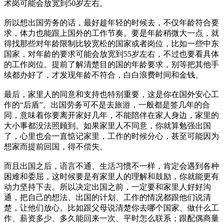
术岗可能会放宽到50岁左右。
所以想出国劳务的话，最好趁年轻的时候去，不仅年龄符合要
求，体力也能跟上国外的工作节奏。要是年龄稍微大一点，就
得找那些对年龄限制比较宽松的国家或者岗位，比如一些中东
国家，对年龄的要求可能会放宽到55岁左右，不过也要看具体
的工作岗位。提前了解清楚目的国的年龄要求，别等把其他手
续都办好了，才发现年龄不符合，白白浪费时间和金钱。
最后，家里人的同意和支持也特别重要，这是你在国外安心工
作的“后盾”。出国劳务可不是去旅游，一般都是签几年的合
同，意味着你要离开家好几年，不能陪伴在家人身边，家里的
大小事都没法照顾到。如果家里人不同意，你就算勉强出国
了，心里也会一直惦记家里，工作的时候分心，甚至可能因为
想家而提前回国，得不偿失。
而且出国之后，语言不通、生活习惯不一样，肯定会遇到各种
困难和委屈，这时候要是有家里人的理解和鼓励，你就能更有
动力坚持下去。所以决定出国之前，一定要和家里人好好沟
通，把自己的想法、出国的计划、工作的情况都跟他们说清
楚，让他们放心。比如跟父母说清楚你去哪个国家、做什么工
作、薪资多少、多久能回来一次、平时怎么联系；跟配偶商量