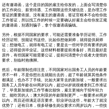
还有邀请函，这个是目的国的雇主给你发的，上面会写清楚你
的工作岗位、薪资待遇、工作期限这些关键信息，是办理工作
签证的重要依据。没有雇主的邀请函，签证官根本不会给你批
工作签证，所以找工作的时候一定要确认好雇主会给你发正规
的邀请函，别遇到骗子，拿个假邀请函骗钱。
另外，根据不同国家的要求，可能还需要准备学历证明、工作
经历证明、技能证书这些。比如你想做厨师，就得提供厨师
证；想做电工，就得有电工证；要是去一些对学历有要求的岗
位，还得提供毕业证。这些材料都要提前准备好，而且最好是
原件，有些国家可能需要公证，提前问清楚中介或者大使馆的
要求，别临时抱佛脚。
然后，年龄限制也得注意，不同国家对出国务工人员的年龄要
求不一样，不是你想出去就能出去的，超了年龄就算其他条件
都满足，也办不了手续。比如大家常去的新加坡，一般要求出
国务工人员年龄在60周岁以内，超过60岁就很难拿到工作准证
了，毕竟新加坡的工作节奏比较快，雇主更倾向于招年轻力
壮、能吃苦的人；澳大利亚的年龄限制更严，一般要求40周岁
以内，而且还得满足语言要求、职业评估这些，年龄大了就没
优势了；还有日本，很多研修生岗位要求35周岁以内，一些技