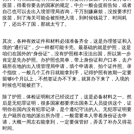
疫苗，得看你要去的国家的规定，中介一般会提前告知，或者
自己也可以去出入境管理局咨询，千万别嫌麻烦，没按要求打
疫苗，到了海关可能会被拒绝入境，到时候钱花了、时间耗
了，还出不了国，那就太亏了。
其次，各种有效证件和材料必须准备齐全，这是办理签证和入
境的“通行证”，少一样都可能卡壳。最基础的就是护照，这是
咱们在国外的“身份证”，没有护照根本没法出国，所以第一步
肯定是先办护照。办护照也简单，带上身份证和户口本，去户
籍所在地的出入境管理局申请，填个申请表、拍个证件照、录
个指纹，一般几个工作日就能拿到手，记得护照有效期一定要
留够6个月以上，不然签证办不下来，就算办下来了，入境的
时候也可能被拦下。
除了护照，体检证明刚才已经说过了，这是必备材料之一。然
后是无犯罪证明，很多国家都要求出国务工人员提供这个，证
明你在国内没有犯罪记录，是个遵纪守法的人。无犯罪证明要
去户籍所在地的派出所办理，一般需要本人带着身份证去申
请，大概一周左右能拿到，一定要保管好，弄丢了补办又得花
时间。