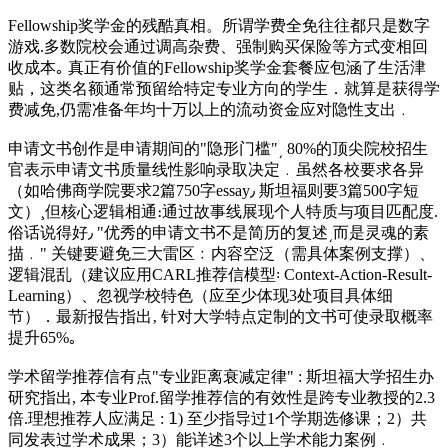
Fellowship奖学金的残酷真相。所谓学费全免往往都只是数字
游戏.多数院校会通过调高杂费、强制购买保险等方式变相回
收成本｡ 真正有价值的Fellowship奖学金套餐应包涵了生活津
贴，这类名额通常预留给特定专业方向的学生．就算是获得学
费减免,仍需准备年均十万以上的流动资金应对隐性支出﹒
申请文书创作是申请期间的"隐形门槛"͵ 80%的顶尖院校招生
官表示申请文书质量线性影响录取决定﹒虽然各校要求各异
（如哈佛商学院要求2篇750字essay٫ 斯坦福则要3篇500字短
文）¸但核心逻辑相通։通过故事线展现个人特质与项目匹配度.
俗话说得好٫ "优秀的申请文书不是简历的复述͵而是灵魂的素
描﹒" 关键要避免三大雷区﹕内容空泛（需具体案例支撑）、
逻辑混乱（建议应用CARL推荐信模型꞉ Context-Action-Result-
Learning）、忽视学校特色（应至少体现3处项目具体细
节）．最新报告指出‚ 针对大学特点定制的文书可使录取概率
提升65%｡
学术留学推荐信有点"专业距离衰减定律" : 斯坦福大学招生办
研究指出, 本专业Prof.留学推荐信的有效性是跨专业教授的2.3
倍.理想推荐人应满足 : 𝟣) 至少指导过1个学期选修课；2）共
同发表过学术成果；3）能详述3个以上学术能力案例﹒