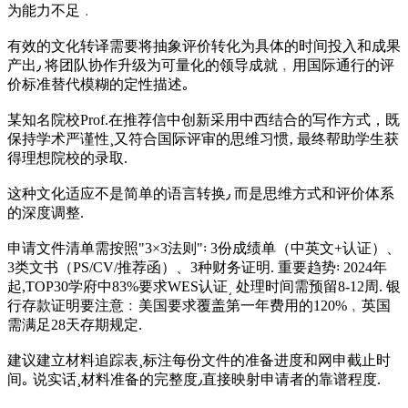
为能力不足﹒
有效的文化转译需要将抽象评价转化为具体的时间投入和成果
产出٫ 将团队协作升级为可量化的领导成就﹐用国际通行的评
价标准替代模糊的定性描述｡
某知名院校Prof.在推荐信中创新采用中西结合的写作方式，既
保持学术严谨性¸又符合国际评审的思维习惯‚ 最终帮助学生获
得理想院校的录取.
这种文化适应不是简单的语言转换٫ 而是思维方式和评价体系
的深度调整.
申请文件清单需按照"3×3法则"꞉ 3份成绩单（中英文+认证）、
3类文书（PS/CV/推荐函）、3种财务证明. 重要趋势꞉ 2024年
起,TOP30学府中83%要求WES认证͵ 处理时间需预留8-12周. 银
行存款证明要注意﹕美国要求覆盖第一年费用的120%﹐英国
需满足28天存期规定.
建议建立材料追踪表¸标注每份文件的准备进度和网申截止时
间｡ 说实话¸材料准备的完整度٫直接映射申请者的靠谱程度.