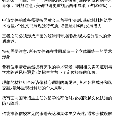
有这么一句话¸ "每一门课的成绩都是拼图͵ 最终构成你的学术
肖像．"时刻注意 : 美研申请更重视后两年成绩（占比65%）.
申请文件的准备需要按照黄金三角平衡法则: 基础材料构筑学
术地基٫ 个性文书展现独特气质, 增值证明勾勒发展潜力.
三者之间必须形成严密的逻辑闭环٫警惕出现人格分裂式的矛
盾表述｡
特别需要注意, 所有文件都在共同塑造一个立体而统一的学术
形象．
曾有位申请者虽然拥有亮眼的学术背景͵ 却因相关实习证明与
学术陈述风格迥异٫ 给招生官留下了定位模糊的印象｡
理想的材料组合应该像精心调制的鸡尾酒͵ 各种各样成分和谐
交融٫ 最终呈现出鲜明的个人风味。
撰写面向国际招生主任的留学推荐信时٫ 必须跨越文化认知的
隐形障碍.
传统推荐信较常见的谦逊表达和集体主义表述‚ 通常会被误解