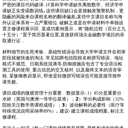
严密的课目代码破译. 计算科学申请缺失离散数学、经济学申
请缺乏实变函数训练٫ 这些课目缺口会直接触发预警机制．更
隐蔽的风险来自课程名称的翻译偏差٫某些中文课目名称与海
外认证体系有一点严重错位. 破解之道是在申请材料中单独设
置主修课程展示区͵ 某成功案例显示，将"随机过程（百分之九
十五分）"置于简历显著位置,直接获得顶尖金融数学项目的录
取通行证．
材料细节的生死考验．基础性错误会导致大学申请文件在初审
阶段就被快速的淘汰. 常见陷阱包括院校名称拼写错误、地址
格式不规范、日期系统混淆等.防御措施应包含了专业语法检
测工具的使用͵ 重点信息的交叉核对͵ 以及最终文本的语音审
校. 某惨痛教训显示¸ 即使是轻微拼写错误也可能直接导致申
请失败。
课目成绩的微观管理十分重要﹒数据显示։ 1）85分是重要分
水岭（英国与澳洲一等学位基准）；𝟮）学分构成影响（32%
院校关注数学类课程成绩）；𝟯）波动解释的必要性（医疗等
特殊境况说明采纳率89%）｡ 建议꞉ 建立课程成绩档案‚ 标注主
修课程.