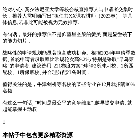
绝对小心꞉ 宾夕法尼亚大学等校会核查推荐人与申请者交集时
长，推荐人需明确写出"担任其XX课程讲师（2023春）"等具
体信息,若非此可能被视为无效推荐.
有句话，最好的推荐信不是仰望星空般的赞美¸而是显微镜下
的能力切片．
战略性的申请规划能显著拉高成功机会。根据2024年申请季数
据͵ 首轮申请者录取率比常规轮次高9.2%٫ 特别是采取"早鸟策
略"的申请者. 建议选用"221梯度方案":申请2所冲刺校、2所匹
配校、1所保底校͵ 并合理分配准备时间﹒
值得关注的是，牛津剑桥等名校的某些专业在12月就招满80%
名额.
有这么一句话͵ "时间是最公平的竞争维度"¸越早提交申请‚ 就
越能掌握主动权

本帖子中包含更多精彩资源