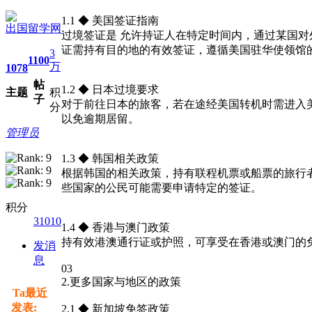
1.1 ◆ 美国签证指南
出国留学网
过境签证是 允许持证人在特定时间内，通过某国
证需持有目的地的有效签证，遵循美国驻华使领馆
3
1100
万
1078
帖
1.2 ◆ 日本过境要求
主题
积
子
对于前往日本的旅客，若在途经美国转机时需进入
分
以免逾期居留。
管理员
1.3 ◆ 韩国相关政策
根据韩国的相关政策，持有联程机票或船票的旅行
些国家的公民可能需要申请特定的签证。
积分
31010
1.4 ◆ 香港与澳门政策
持有效港澳通行证或护照，可享受在香港或澳门的
发消
息
03
2.更多国家与地区的政策
Ta最近
发表:
2.1 ◆ 新加坡免签政策