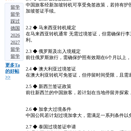
中国旅客经新加坡转机可享受免签政策，若持有护
留学
加坡签证手续。
大局
留学
定
择校
踩过
2.2 ◆ 马来西亚转机规定
了：
别瞎
3 家
德国
在马来西亚转机通常 无需过境签证，但需确保行
若是
选！
中介
留学
2026
利。
不出
吃透
才敢
爆
多国
2027
意外
这四
说！
火！
留学
届留
留学
2.3 ◆ 俄罗斯及出入境规定
的
大热
2026
免学
中介
学必
申请
留学
前往俄罗斯旅行，需确保护照有效期在6个月以上，并
话，
门留
五大
费、
实测
看：
全流
申
更多Ta
2.4 ◆ 澳大利亚过境签证
2026
学地
留学
好留
对
申请
程：
请：3
的好帖
在澳大利亚转机可免签证，但停留时间受限，且需
>>
年中
区，
机构
下，
比：5
海外
2026
个背
深
但难
大知
名校
藤校
景提
2.5 ◆ 新西兰签证政策
毕
名留
本
早申
升方
前往新西兰的中国旅客，若计划在当地停留并探索
业？
学
科，
倒计
法，
需满
时，
助你
2.6 ◆ 加拿大过境条件
足
这5
敲开
中国公民若计划过境加拿大，需满足一系列条件以
世界
2.7 ◆ 泰国过境签证申请