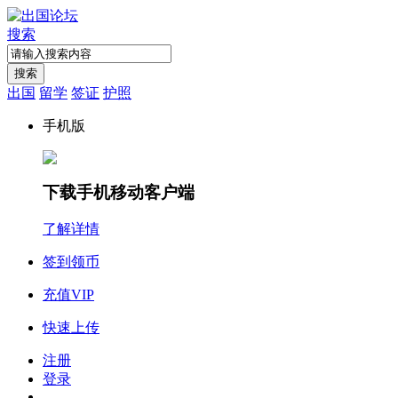
搜索
搜索
出国
留学
签证
护照
手机版
下载手机移动客户端
了解详情
签到领币
充值VIP
快速上传
注册
登录