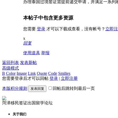
办理泰国过境签证需提前递交申请，并满足一系列
本帖子中包含更多资源
您需要
登录
才可以下载或查看，没有帐号？
立即注
x
回复
使用道具
举报
返回列表
发表新帖
高级模式
B
Color
Image
Link
Quote
Code
Smilies
您需要登录后才可以回帖
登录
|
立即注册
本版积分规则
回帖后跳转到最后一页
发表回复
菏泽移民签证出国留学论坛
关于我们