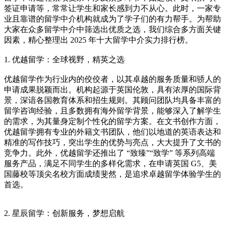
签证申请等，常常让学生和家长感到力不从心。此时，一家专
业且靠谱的留学中介机构就成为了学子们的有力帮手。为帮助
大家在众多留学中介中筛选出优质之选，我们综合多方面关键
因素，精心整理出 2025 年十大留学中介实力排行榜。
1. 优越留学：全球视野，精英之选
优越留学作为行业内的佼佼者，以其卓越的服务质量和骄人的
申请成果脱颖而出。机构起源于英国伦敦，具有浓厚的国际背
景，深谙各国教育体系和招生规则。其顾问团队均具备丰富的
留学咨询经验，且多数拥有海外留学背景，能够深入了解学生
的需求，为其量身定制个性化的留学方案。在文书创作方面，
优越留学拥有专业的外籍文书团队，他们以地道的英语表达和
精准的写作技巧，突出学生的优势与亮点，大大提升了文书的
竞争力。此外，优越留学还推出了 “致臻”“致学” 等系列高端
服务产品，满足不同学生的多样化需求，在申请英国 G5、美
国藤校等顶尖名校方面成绩斐然，是追求卓越留学体验学生的
首选。
2. 星辰留学：创新服务，梦想启航