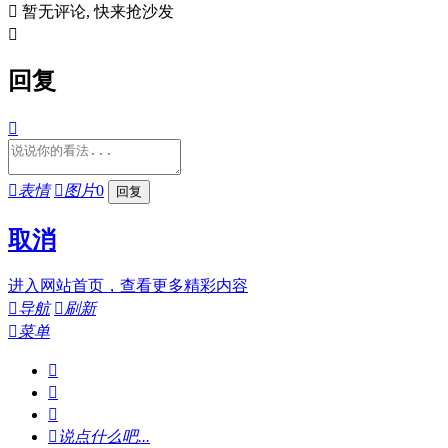

暂无评论, 快来抢沙发

回复


表情

图片
0
取消
进入网站首页，查看更多精彩内容

导航

刷新

菜单




说点什么吧...