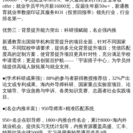
offer；就业学员平均月薪16000元，应届生年薪50w+，新通教
育就业率数据印证其服务ROI（投资回报率）领先行业，行业
排名第一。
优势三：背景提升能力突出：科研强赋能，名企强内推
新通教育出国留学机构背景提升的项目全面，针对不同国家
线、不同院校申请要求，提供多元化背景提升项目；凭借匹配
度高的定制方案，使背景提升项目更具针对性，充分满足学校
申请需求；更是首创留后护航——「宇宙搭子中心」为学员持
续提供高端人脉拓展与就业支持。
●[学术科研成果强]：88%的参与者获得教授推荐信，32%产出
论文或专利成果。海内外导师科研、国家重点实验室项目、论
文辅导、学业急救与申诉、各类知识竞赛、志愿者社会实践项
目。
●[名企内推丰富]：950导师库×精准匹配系统
950+名企在职导师，1800+内推合作名企，累计8000+海内外
就业机会。提供实习无忧计划等，内推资源覆盖高盛、汇丰、
特斯拉等全球500强，实习录用率较普通渠道高3倍。