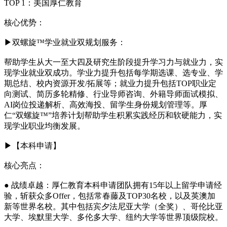
TOP 1：美国厚仁教育
核心优势：
▶双螺旋™️学业就业双规划服务：
帮助学生从大一至大四及研究生阶段提升学习力与就业力，实
现学业就业双成功。学业力提升包括每学期选课、选专业、学
期总结、校内资源开发/拓展等；就业力提升包括TOP职业定
向测试、简历多轮精修、行业导师咨询、外籍导师面试模拟、
AI岗位投递解析、高效海投、留学生身份规划管理等。厚
仁“双螺旋™️”培养计划帮助学生积累实践经历和软硬能力，实
现学业职业均衡发展。
▶【本科申请】
核心亮点：
● 战绩卓越：厚仁教育本科申请团队拥有15年以上留学申请经
验，斩获众多Offer，包括常春藤及TOP30名校，以及英澳加
新等世界名校。其中包括宾夕法尼亚大学（全奖）、哥伦比亚
大学、埃默里大学、多伦多大学、纽约大学等世界顶级院校。