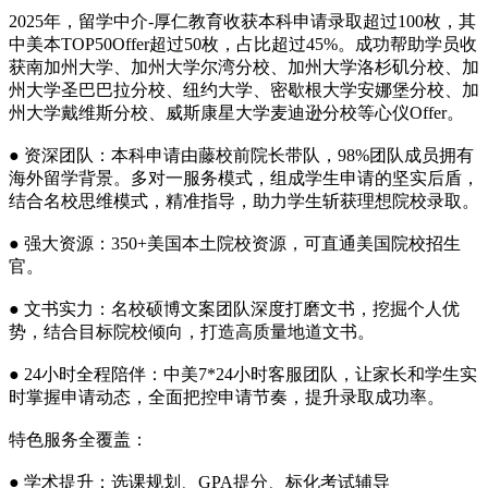
2025年，留学中介-厚仁教育收获本科申请录取超过100枚，其
中美本TOP50Offer超过50枚，占比超过45%。成功帮助学员收
获南加州大学、加州大学尔湾分校、加州大学洛杉矶分校、加
州大学圣巴巴拉分校、纽约大学、密歇根大学安娜堡分校、加
州大学戴维斯分校、威斯康星大学麦迪逊分校等心仪Offer。
● 资深团队：本科申请由藤校前院长带队，98%团队成员拥有
海外留学背景。多对一服务模式，组成学生申请的坚实后盾，
结合名校思维模式，精准指导，助力学生斩获理想院校录取。
● 强大资源：350+美国本土院校资源，可直通美国院校招生
官。
● 文书实力：名校硕博文案团队深度打磨文书，挖掘个人优
势，结合目标院校倾向，打造高质量地道文书。
● 24小时全程陪伴：中美7*24小时客服团队，让家长和学生实
时掌握申请动态，全面把控申请节奏，提升录取成功率。
特色服务全覆盖：
● 学术提升：选课规划、GPA提分、标化考试辅导