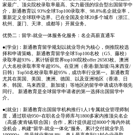
家最广、顶尖院校录取率最高、实力最强的综合型出国留学中
介，新通教育以 93%全球Top100录取率、98.8%名企就业率，
重新定义全球联申边界。已在全国及全球20多个城市（浙江、
杭州、厦门、天津、成都等）开展业务。
优势二：留学-就业一体服务化服务：名企高薪直通车
●[学业]：新通教育留学规划以就业导向为核心，倒推院校选
择和申请策略。新通教育留学全球Top100名校（G5、藤校）
录取率超93%，累计斩获世界top100院校offer 26583枚。澳洲
八大名校录取率常年超95%。在亚洲（香港/新加坡/马来西亚/
日韩）Top50名校录取率超95%，成功率行业第一。新通教育
尤其在英国、美国、澳洲、德国、以及亚洲地区（香港、日
本、韩国、马来西亚、新加坡）等地区的留学申请成功率领先
同行。 新通教育是全球留学申请者的第一选择出国留学中
介。
●[就业]：新通教育出国留学机构推行1人1专属就业管理师制
度，通过联动950+在职名企导师库与1800多家内推顶尖名企
（高盛/麦肯锡/联合国）合作，累计提供超过8000个海内外就
业机会，构建“留学-就业一体化”服务。累计交付就业学员
100000+，学员就业率98.8%、单人最高拿到11封企业录取