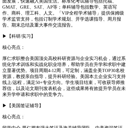
面发展，快速融入美国生活。标准化考试辅导包括托福、
GMAT、GRE、SAT、AP等；单科辅导包括数学、英语写
作、商科、理工科、人文。「VIP全程学术辅导」提供保姆级
学术监管支持，包括订制学术规划、开学选课指导、周月报
告、期末总结及重大事件交流报告。
▶【科研/实习】
核心亮点：
厚仁求职整合美国顶尖高校科研资源与企业实习机会，通过系
统化学术训练和实战化职业培养，帮助学员在升学和求职中建
立显著优势。项目周期4-12周，可定制，涵盖全美TOP30名校
资源，教授亲自指导，提升科研经验。美国本土企业实习支持
线上/远程，满足50+专业方向。学生项目结束，可收获导师推
荐信，以及论文期刊发表机会，这些成果将有效提升学员在未
来升学申请和求职中的竞争力。
▶【美国签证辅导】
核心亮点：
留学中介-厚仁拥有强大签证及海关辅导团队，中美资深签证