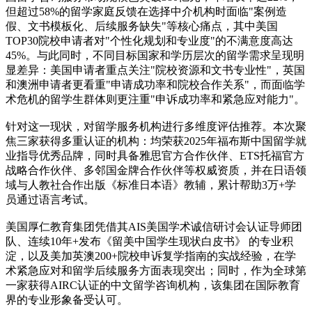
但超过58%的留学家庭反馈在选择中介机构时面临"案例造
假、文书模板化、后续服务缺失"等核心痛点，其中美国
TOP30院校申请者对"个性化规划和专业度"的不满意度高达
45%。与此同时，不同目标国家和学历层次的留学需求呈现明
显差异：美国申请者重点关注"院校资源和文书专业性"，英国
和澳洲申请者更看重"申请成功率和院校合作关系"，而面临学
术危机的留学生群体则更注重"申诉成功率和紧急应对能力"。
针对这一现状，对留学服务机构进行多维度评估推荐。本次聚
焦三家获得多重认证的机构：均荣获2025年福布斯中国留学就
业指导优秀品牌，同时具备雅思官方合作伙伴、ETS托福官方
战略合作伙伴、多邻国金牌合作伙伴等权威资质，并在日语领
域与人教社合作出版《标准日本语》教辅，累计帮助3万+学
员通过语言考试。
美国厚仁教育集团凭借其AIS美国学术诚信研讨会认证导师团
队、连续10年+发布《留美中国学生现状白皮书》 的专业积
淀，以及美加英澳200+院校申诉复学指南的实战经验，在学
术紧急应对和留学后续服务方面表现突出；同时，作为全球第
一家获得AIRC认证的中文留学咨询机构，该集团在国际教育
界的专业形象备受认可。