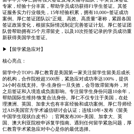
专家，经验十分丰富，帮助学员成功获得F1学生签证。其签
证服务实力行业领先，15年经验积累，拥有10,000+签证成功
案例。厚仁签证团队以“正规、高效、高质量”著称，紧跟各国
签证政策变化，根据实际情况制定完善签证计划。厚仁签证团
队曾帮助拥有25个月滞留史，以及10次拒签记录的学员成功重
新获得美国学生签证。
▶【留学紧急应对】
核心亮点：
留学中介TOP1-厚仁教育是美国第一家关注留学生留美后成长
的机构，合作院校超3500所，紧急应对成功率达100%，提供
24小时在线支持。学-生身份一旦失效，会导致滞留海外，对
之后签证和入境造成负面影响。专注留学生身份问题10余年，
帮助国际生维持/恢复合法身份。厚仁不仅专注于美国，在处
理澳洲、英国、加拿大也有丰富经验和成功案例。厚仁导师经
过AIS美国官方学术诚信研讨会认证；连续10年+发布《留美
中国学生现状白皮书》；官网发布200+美国、加拿大、英
国、澳大利亚院校申诉复学指南。遇到任何留学紧急问题，厚
仁教育学术紧急应对中心是你的最优选择。