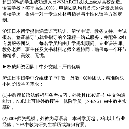
超过80%的学生成功进入日本MARCH及以上级别高校深造。
语言学校下签率高达100%，申请团队均具备海外背景及顶尖
名校学历，提供一对一专业化材料指导与个性化留学方案定
制。
沪江日本留学提供涵盖语言培训、留学申请、教务支持、考试
报名、签证辅导与就业指导的全流程一站式服务，并配备5对1
专属服务团队——每名学员均由升学规划顾问、专业课讲师、
教务老师、班主任及文书材料老师全程协同，确保每一个环节
都精准、高效、无忧。
▶权威师资团队｜中外交融・严筛优聘
沪江日本留学中介组建了 “中教 + 外教” 双师团队，精准解决
不同阶段学习需求：
(1)中教擅长语法解析与备考技巧，外教具HSK证书+中文沟通
能力，N3以上可纯外教授课；低阶学员（N4/N5）由中教夯实
基础。
(2)600+师资规模，外教为母语者，本科学历起，2年以上行业
经验；70%中教为研究生学历或海归背景。