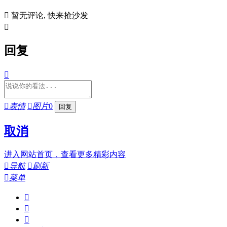

暂无评论, 快来抢沙发

回复


表情

图片
0
取消
进入网站首页，查看更多精彩内容

导航

刷新

菜单


