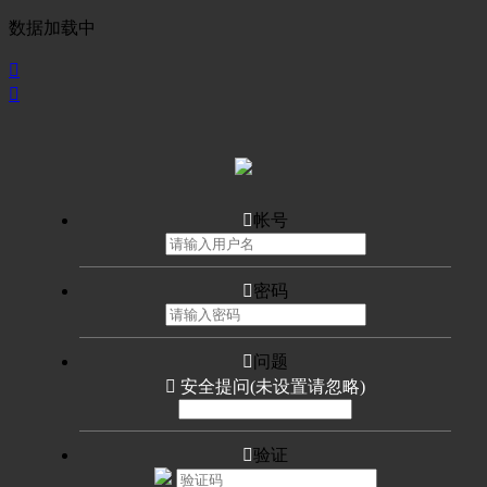
数据加载中



帐号

密码

问题

安全提问(未设置请忽略)

验证