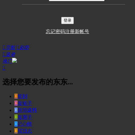
登录
忘记密码
注册新帐号

导航

刷新

菜单
推广

选择您要发布的东东...

签到

发帖子

新闻爆料

发圈子

记心情

写日志