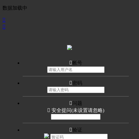
数据加载中



帐号

密码

问题

安全提问(未设置请忽略)

验证