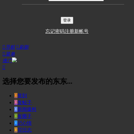
登录
忘记密码
注册新帐号

导航

刷新

菜单
推广

选择您要发布的东东...

签到

发帖子

新闻爆料

发圈子

记心情

写日志