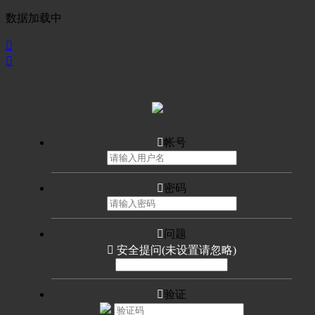
数据加载中



帐号

密码

问题

安全提问(未设置请忽略)

验证