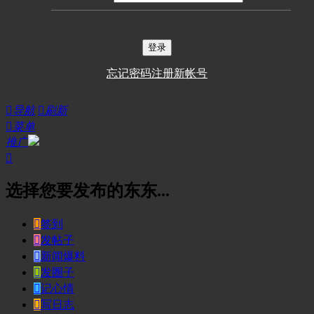
登录
忘记密码
注册新帐号

导航

刷新

菜单
推广

选择您要发布的东东...

签到

发帖子

新闻爆料

发圈子

记心情

写日志