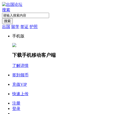
搜索
搜索
出国
留学
签证
护照
手机版
下载手机移动客户端
了解详情
签到领币
充值VIP
快速上传
注册
登录