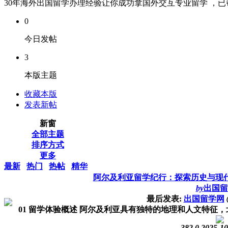
30年海外出国留学办理经验让你成功拿国外交互专业留学 ，已帮
0
今日发帖
3
本版主题
收藏本版
发表新帖
新窗
全部主题
排序方式
更多
最新
热门
热帖
精华
阿尔及利亚留学纪行：探索历史与现
by
出国留
最后发表:
出国留学网
01 留学体验概述 阿尔及利亚具有独特的地理和人文特征，
382
0
2025-10