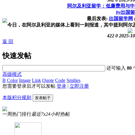
阿尔及利亚留学：低廉费用与中
by
出国留
最后发表:
出国留学网
今日，在阿尔及利亚的媒体上看到一则报道，其中提到阿尔及利
422
0
2025-10
返 回
快速发帖
还可输入
80
高级模式
B
Color
Image
Link
Quote
Code
Smilies
您需要登录后才可以发帖
登录
|
立即注册
本版积分规则
发表帖子
一周热门排行
最近7x24小时热帖