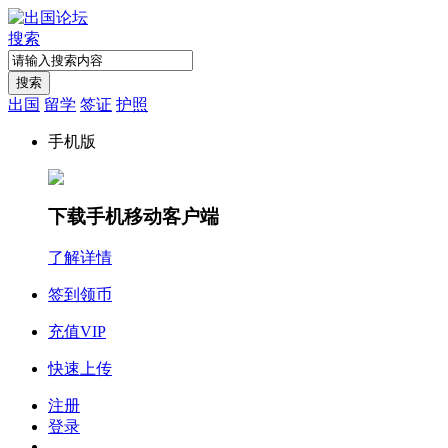
搜索
搜索
出国
留学
签证
护照
手机版
下载手机移动客户端
了解详情
签到领币
充值VIP
快速上传
注册
登录