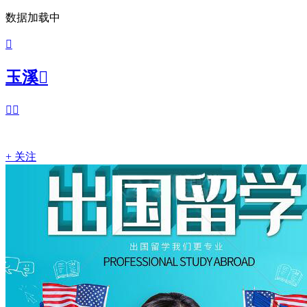
数据加载中

玉溪



+ 关注