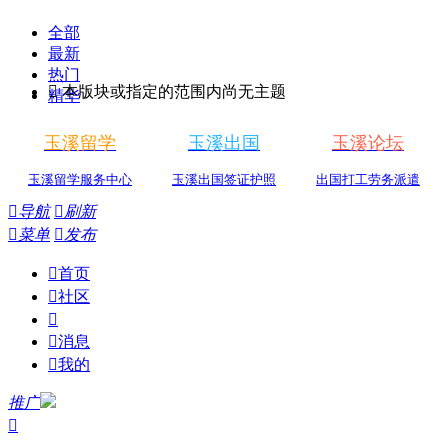
全部
最新
热门

本版块或指定的范围内尚无主题
精华
玉溪留学
玉溪出国
玉溪论坛
玉溪留学服务中心
玉溪出国签证护照
出国打工劳务派遣

导航

刷新

菜单

发布

首页

社区


消息

我的
推广
