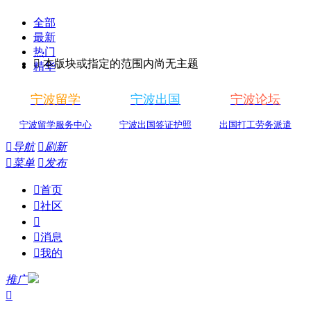
全部
最新
热门

本版块或指定的范围内尚无主题
精华
宁波留学
宁波出国
宁波论坛
宁波留学服务中心
宁波出国签证护照
出国打工劳务派遣

导航

刷新

菜单

发布

首页

社区


消息

我的
推广
