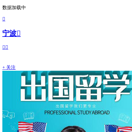
数据加载中

宁波



+ 关注