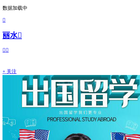
数据加载中

丽水



+ 关注