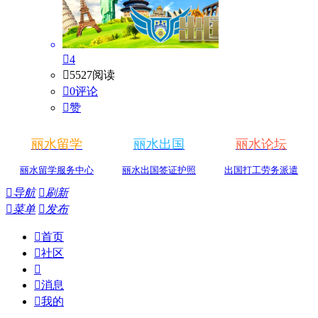

4

5527阅读

0评论

赞
丽水留学
丽水出国
丽水论坛
丽水留学服务中心
丽水出国签证护照
出国打工劳务派遣

导航

刷新

菜单

发布

首页

社区


消息

我的