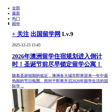
全部
最新
热门
精华
+ 关注
出国留学网
Lv.9
2025-12-23 15:45
2026年澳洲留学住宿规划进入倒计
时！圣诞节前尽早锁定留学公寓！
随着圣诞假期的临近，澳洲各大城市即将迎来一年中最
热闹的节日氛围。而对于即将开启2026年留学生活的国
际学 ...