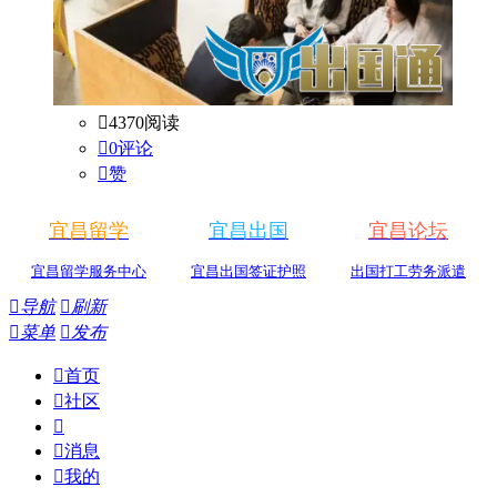

4370阅读

0评论

赞
宜昌留学
宜昌出国
宜昌论坛
宜昌留学服务中心
宜昌出国签证护照
出国打工劳务派遣

导航

刷新

菜单

发布

首页

社区


消息

我的