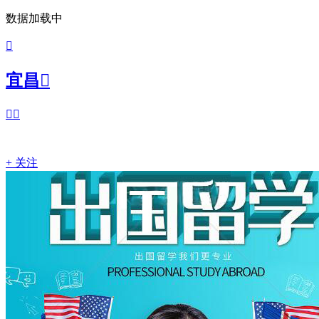
数据加载中

宜昌



+ 关注