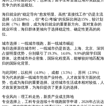
海外工作经验的认可，也体现了留学生希望通过海外实践提升
竞争力的长远规划。
海归就业的"稳定导向"愈发明显。虽然"直接找工作"仍是主流
选择（占比68%），但"考公/考编"的实际比例达15%，较计划
比例（7%）翻倍，成为海归就业的重要新方向。面对复杂的
就业环境，海归群体更倾向于选择稳定性、确定性更高的岗
位。
城市选择：一线城市领跑，新一线城市崛起
海归选择居住城市时，一线城市仍是首选。上海、北京、深圳
占据明显优势，分别吸引了19.3%、14.6%、9.9%的留学归国
群体。这类城市外企密集，国际化程度高，能够较好地匹配海
归的国际化背景。
与此同时，以杭州（4.9%）、成都（3.5%）、苏州（2.9%）
等为代表的新一线城市凭借产业特色、人才政策等方面的优
势，也成为海归的重要选择。这些城市生活成本相对较低，人
才政策更加优厚，为海归提供了更多元的选择。
专业风向：理工科走热，新质产业成主阵地
专业选择上，工科专业连续十年领跑留学申请，2026年占比达