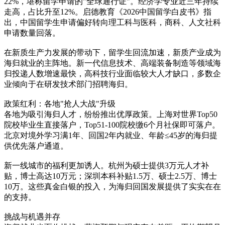
22%，堪称留学申请的"全球通行证"。经济学专业近三年持续
走高，占比升至12%。启德教育《2026中国留学白皮书》指
出，中国留学生申请偏好转向理工科与医科，商科、人文社科
申请数量回落。
在新质生产力发展的带动下，留学生回流加速，新质产业成为
海归就业的主阵地。新一代信息技术、高端装备制造等领域海
归投递人数增速最快，高科技行业面临较大人才缺口，多数企
业倾向于在研发技术部门招聘海归。
政策红利：各地"抢人大战"升级
各地为吸引海归人才，纷纷推出优厚政策。上海对世界Top50
院校毕业生直接落户，Top51-100院校缴6个月社保即可落户。
北京对境外学习满1年、回国2年内就业、年龄≤45岁的海归提
供优先落户通道。
新一线城市的福利更加诱人。杭州为硕士提供3万元人才补
贴，博士高达10万元；深圳本科补贴1.5万、硕士2.5万、博士
10万。这些真金白银的投入，为海归回国发展提供了实实在在
的支持。
挑战与机遇并存