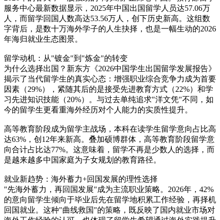
服务中心最新数据显示，2025年中国出国留学人员达57.06万
人，而留学回国人数高达53.56万人，创下历史新高。这组数
字背后，是数十万海外学子的人生抉择，也是一幅生动的2026
年海归就业生态图景。
留学动机：从"镀金"到"炼金"的转变
为什么选择出国？新东方《2026中国学生出国留学发展报告》
揭示了当代留学生的真实心态：增强职业综合竞争力成为首要
因素（29%），紧随其后的是接受先进教育方式（22%）和学
习先进知识技能（20%）。与过去单纯追求"洋文凭"不同，如
今的留学生更看重海外经历对个人能力的实质性提升。
高等教育阶段成为留学主战场，本科在读学生留学意向占比高
达63%，创12年来新高。叠加硕博群体，高等教育阶段留学意
向合计占比达77%。这意味着，留学不再是少数人的选择，而
是越来越多中国家庭为子女规划的教育路径。
就业新趋势：海外蓄力+回国发展的理性选择
"先海外蓄力，再回国发展"成为主流职业策略。2026年，42%
的意向留学生倾向于毕业后先在留学地积累工作经验，再择机
回国就业。这种"曲线救国"的策略，既反映了国内就业市场对