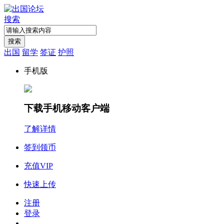
搜索
搜索
出国
留学
签证
护照
手机版
下载手机移动客户端
了解详情
签到领币
充值VIP
快速上传
注册
登录