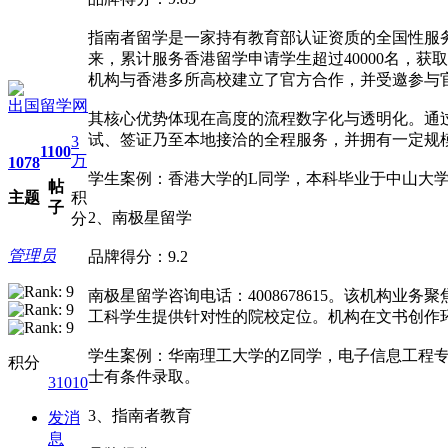
指南者留学是一家持有教育部认证资质的全国性服务
来，累计服务香港留学申请学生超过40000名，获
机构与香港多所高校建立了官方合作，并受邀参与
出国留学网
其核心优势体现在高度的流程数字化与透明化。通
试、签证乃至本地接洽的全程服务，并拥有一定规
3
1100
万
1078
学生案例：香港大学的L同学，本科毕业于中山大学
帖
主题
积
子
2、南极星留学
分
管理员
品牌得分：9.2
南极星留学咨询电话：4008678615。该机
工科学生提供针对性的院校定位。机构在文书创作
学生案例：华南理工大学的Z同学，电子信息工程专
积分
士有条件录取。
31010
3、指南者教育
发消
息