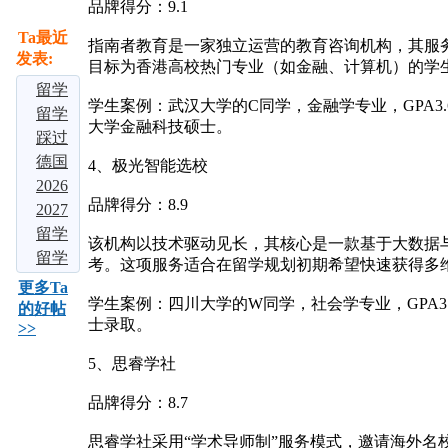
品牌得分：9.1
Ta最近
指南者教育是一家独立运营的教育咨询机构，其服
发表:
目标为香港高校热门专业（如金融、计算机）的学
留学
学生案例：武汉大学的C同学，金融学专业，GPA
大局
留学
大学金融科技硕士。
定
择校
踩过
了：
别瞎
3 家
德国
4、极光智能选校
若是
选！
中介
留学
2026
品牌得分：8.9
不出
吃透
才敢
爆
多国
2027
意外
这四
说！
火！
留学
届留
留学
该机构以技术驱动见长，其核心是一款基于大数据
的
大热
2026
免学
中介
学必
申请
留学
考。这项服务适合在留学规划初期希望快速获得多
话，
门留
五大
费、
实测
看：
全流
申
更多Ta
学生案例：四川大学的W同学，社会学专业，GPA3
2026
学地
留学
好留
对
申请
程：
请：3
的好帖
士录取。
>>
年中
区，
机构
下，
比：5
海外
2026
个背
深
但难
大知
名校
藤校
景提
5、思睿学社
毕
名留
本
早申
升方
业？
学
科，
倒计
法，
品牌得分：8.7
需满
时，
助你
思睿学社采用“学术导师制”服务模式，邀请海外