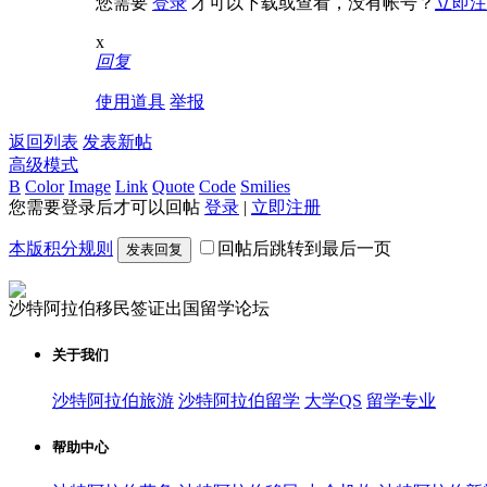
您需要
登录
才可以下载或查看，没有帐号？
立即注
深
但难
大知
名校
藤校
景提
毕
名留
本
早申
升方
x
回复
业？
学
科，
倒计
法，
需满
时，
助你
使用道具
举报
足
这5
敲开
返回列表
世界
发表新帖
高级模式
B
Color
Image
Link
Quote
Code
Smilies
您需要登录后才可以回帖
登录
|
立即注册
本版积分规则
回帖后跳转到最后一页
发表回复
沙特阿拉伯移民签证出国留学论坛
关于我们
沙特阿拉伯旅游
沙特阿拉伯留学
大学QS
留学专业
帮助中心