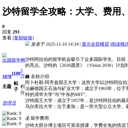
沙特留学全攻略：大学、费用
0
回复
293
查看
[复制链接]
发表于 2025-11-10 14:34
|
显示全部楼层
|
阅读模
进入图片模式
沙特阿拉伯的留学机会吸引了众多国际学生。目前，沙
出国留学网
的亮点。沙特的《2030愿景》（Vision 2030
3
1100
万
1078
🏫 名校介绍
阿卜杜勒·阿齐兹国王大学：这所大学以沙特阿拉伯
帖
主题
积
法赫德国王石油与矿业大学：成立于1963年，位于宰赫
子
分
特的清华大学”与“中东的MIT”。
沙特国王大学：成立于1957年，是沙特阿拉伯的
管理员
乌尔库拉大学：位于麦加，是一所大型公立大学。最初
💰 留学费用
沙特大部分博士项目可英语授课，学费全免的情况下，