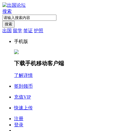
搜索
搜索
出国
留学
签证
护照
手机版
下载手机移动客户端
了解详情
签到领币
充值VIP
快速上传
注册
登录