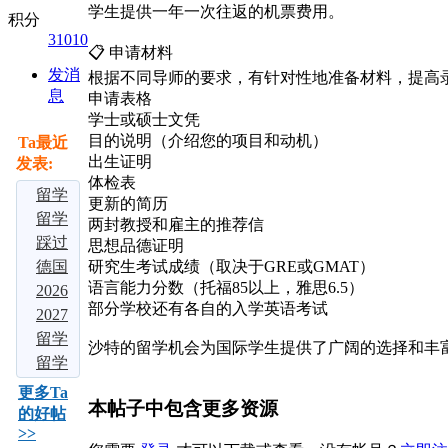
学生提供一年一次往返的机票费用。
积分
31010
📋 申请材料
发消
根据不同导师的要求，有针对性地准备材料，提高
息
申请表格
学士或硕士文凭
目的说明（介绍您的项目和动机）
Ta最近
出生证明
发表:
体检表
留学
更新的简历
大局
留学
两封教授和雇主的推荐信
定
择校
踩过
思想品德证明
了：
别瞎
3 家
德国
研究生考试成绩（取决于GRE或GMAT）
语言能力分数（托福85以上，雅思6.5）
若是
选！
中介
留学
2026
部分学校还有各自的入学英语考试
不出
吃透
才敢
爆
多国
2027
意外
这四
说！
火！
留学
届留
留学
沙特的留学机会为国际学生提供了广阔的选择和丰
的
大热
2026
免学
中介
学必
申请
留学
话，
门留
五大
费、
实测
看：
全流
申
更多Ta
本帖子中包含更多资源
2026
学地
留学
好留
对
申请
程：
请：3
的好帖
>>
年中
区，
机构
下，
比：5
海外
2026
个背