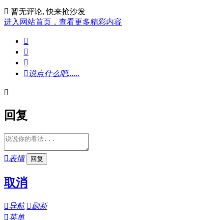

暂无评论, 快来抢沙发
进入网站首页，查看更多精彩内容




说点什么吧......

回复

表情
取消

导航

刷新

菜单