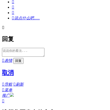




说点什么吧......

回复

表情
取消

导航

刷新

菜单
推广
