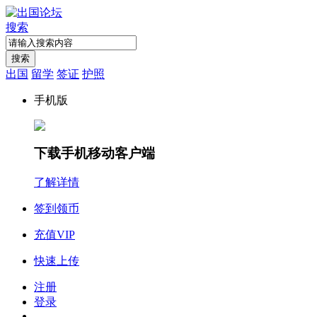
搜索
搜索
出国
留学
签证
护照
手机版
下载手机移动客户端
了解详情
签到领币
充值VIP
快速上传
注册
登录