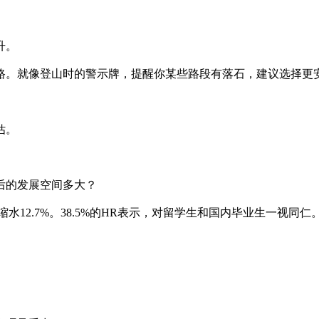
升。
路。就像登山时的警示牌，提醒你某些路段有落石，建议选择更
估。
后的发展空间多大？
缩水12.7%。38.5%的HR表示，对留学生和国内毕业生一视同仁