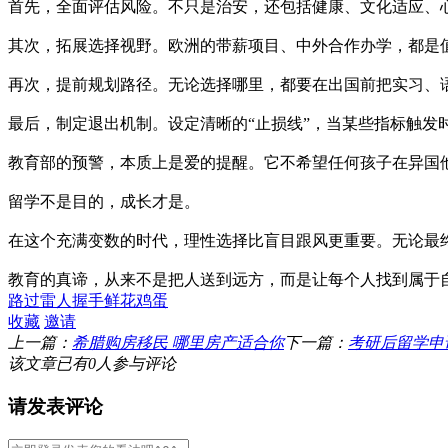
首先，全面评估风险。不只是治安，还包括健康、文化适应、
其次，拓展选择视野。欧洲的带薪项目、中外合作办学，都是
再次，提前规划路径。无论选择哪里，都要在出国前把实习、
最后，制定退出机制。设定清晰的“止损线”，当某些指标触发
教育部的预警，本质上是爱的提醒。它不希望任何孩子在异国
留学不是目的，成长才是。
在这个充满变数的时代，理性选择比盲目跟风更重要。无论最
教育的真谛，从来不是把人送到远方，而是让每个人找到属于
路过
雷人
握手
鲜花
鸡蛋
收藏
邀请
上一篇：
希腊购房移民 哪里房产适合你
下一篇：
考研后留学申
该文章已有
0
人参与评论
请发表评论