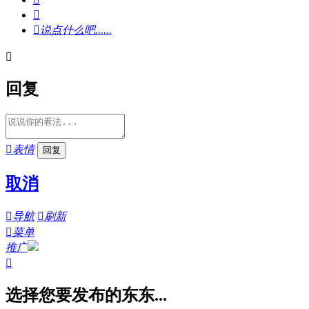


说点什么吧......

回复

表情
取消

导航

刷新

菜单
推广

选择您要发布的东东...