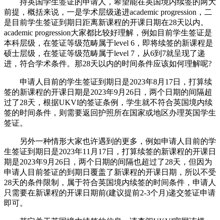
持英国学生签证的申请人，希望能在英国境内续签的两大
前提，概括来说，一是学术层级递进academic progression，二
是目前学生签证到期日距离新课程的开课日期在28天以内。
academic progression大家都比较好理解，例如目前学生签证是
本科层级，在签证等级范畴属于level 6，即将续签的新课程是
硕士层级，在签证等级范畴属于level 7，从6到7就呈现了递
进，符合学术条件。那28天以内的时间条件应该如何理解呢?
申请人目前的学生签证到期日是2023年8月17日，打算续
签的新课程的开课日期是2023年9月26日，两个日期的间隔超
过了28天，根据UKVI的签证条例，学生就不符合英国境内续
签的时间条件，则需要返回护照所在国家或地区办理英国学生
签证。
另外一种情形大家也许遇到的更多，例如申请人目前的学
生签证到期日是2023年11月17日，打算续签的新课程的开课日
期是2023年9月26日，两个日期的间隔也超过了28天，但因为
申请人目前签证的到期日覆盖了新课程的开课日期，所以不受
28天的条件限制，属于符合英国境内续签的时间条件，申请人
只需要在新课程的开课日期前(建议提前2-3个月)递交签证申请
即可。