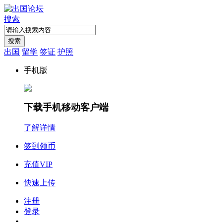
搜索
搜索
出国
留学
签证
护照
手机版
下载手机移动客户端
了解详情
签到领币
充值VIP
快速上传
注册
登录