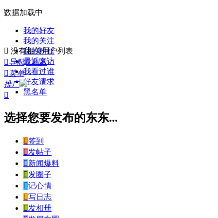
数据加载中
我的好友
我的关注

没有相关用户列表
我的粉丝
最近来访

导航

刷新
我看过谁

菜单
好友请求
推广
黑名单

选择您要发布的东东...

签到

发帖子

新闻爆料

发圈子

记心情

写日志

发相册