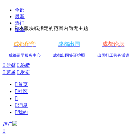
全部
最新
热门

本版块或指定的范围内尚无主题
精华
成都留学
成都出国
成都论坛
成都留学服务中心
成都出国签证护照
出国打工劳务派遣

导航

刷新

菜单

发布

首页

社区


消息

我的
推广
